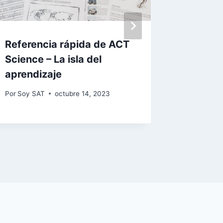
Referencia rápida de ACT
Estrate
Science – La isla del
anotado
aprendizaje
Por
Soy SA
Por
Soy SAT
octubre 14, 2023