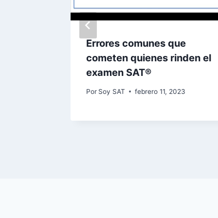
en el
Errores comunes que
cometen quienes rinden el
cesita
examen SAT®
Por
Soy SAT
febrero 11, 2023
3