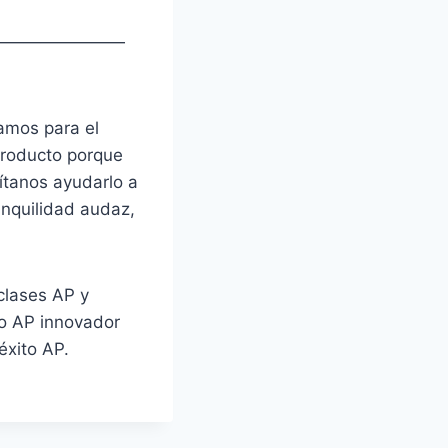
————————
amos para el
producto porque
ítanos ayudarlo a
anquilidad audaz,
 clases AP y
so AP innovador
éxito AP.