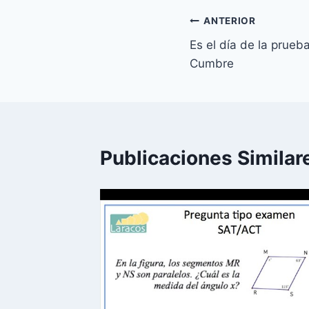
Navegación
ANTERIOR
Es el día de la prueb
de
Cumbre
entradas
Publicaciones Similar