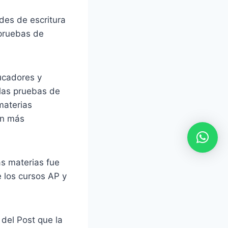
des de escritura
 pruebas de
ucadores y
 las pruebas de
materias
on más
s materias fue
e los cursos AP y
 del Post que la