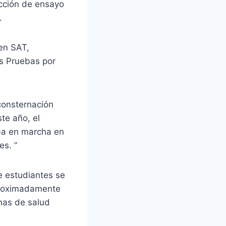
cción de ensayo
.
en SAT,
as Pruebas por
consternación
te año, el
ba en marcha en
es. ”
e estudiantes se
proximadamente
mas de salud